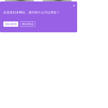
×
EX DXE60系列多
EX DXE60系列多
欢迎来到本网站，请问有什么可以帮您？
圈SSI格雷码-防爆
圈防爆型-RS485信
编码器
号
现在咨询
稍后再说
EX DXE60系列多
EX DXE60系列防
圈RS485+模拟信
爆型-实心轴增量编
号双输出 - 防爆编
码器
码器
共 9 条记录
1
2
下一页>
末页